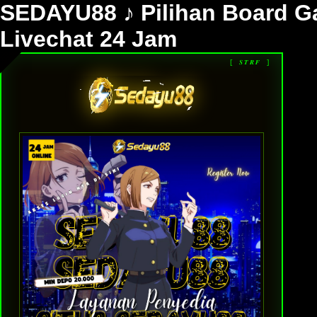
SEDAYU88 ♪ Pilihan Board G
Livechat 24 Jam