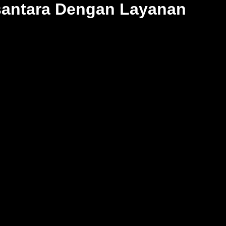
usantara Dengan Layanan