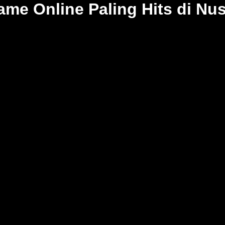
ame Online Paling Hits di N